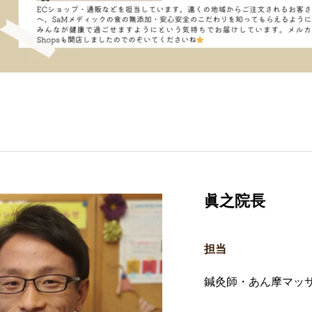
眞之院長
担当
鍼灸師・あん摩マッ