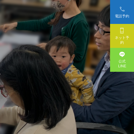

電話予約

ネット予
約

公式
LINE
介