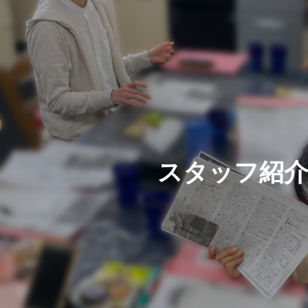
ス
タ
ッ
フ
紹