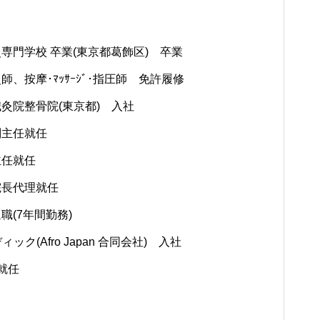
灸専門学校 卒業(東京都葛飾区) 卒業
師、按摩･ﾏｯｻｰｼﾞ･指圧師 免許履修
鍼灸院整骨院(東京都) 入社
副主任就任
主任就任
院長代理就任
職(7年間勤務)
ィック(Afro Japan 合同会社) 入社
 就任