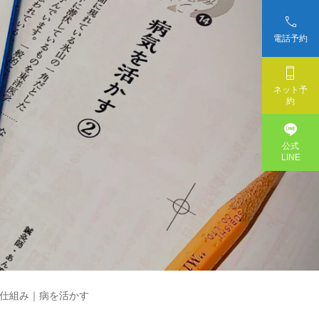

電話予約

ネット予
約

公式
LINE
の仕組み｜病を活かす