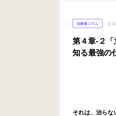
治療家コラム
2
第４章-２
知る最強の
それは、治らな