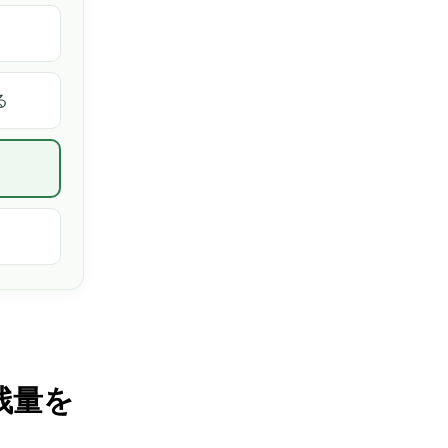
る
残量を