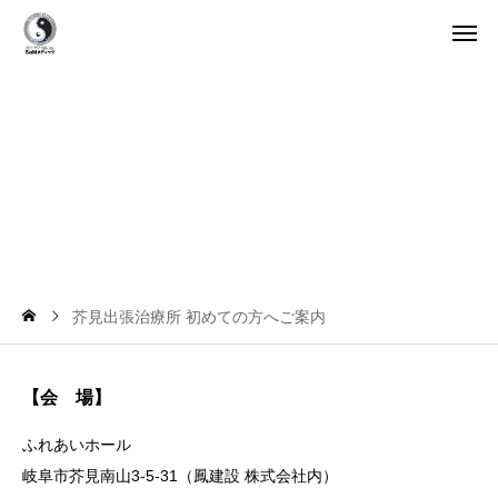
め
て
の
へ
ご
芥見出張治療所 初めての方へご案内
【会 場】
ふれあいホール
岐阜市芥見南山3-5-31（鳳建設 株式会社内）