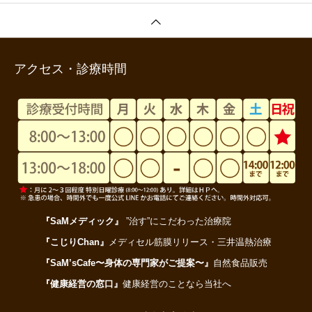
アクセス・診療時間
『SaMメディック』
”治す”にこだわった治療院
『こじりChan』
メディセル筋膜リリース・三井温熱治療
『SaM’sCafe〜身体の専門家がご提案〜』
自然食品販売
『健康経営の窓口』
健康経営のことなら当社へ